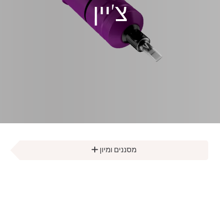
גְבִיָה:
צ'יין
מסננים ומיון